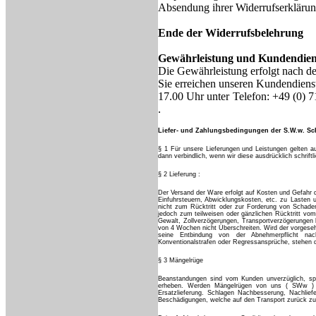
Absendung ihrer Widerrufserklärung
Ende der Widerrufsbelehrung
Gewährleistung und Kundendien
Die Gewährleistung erfolgt nach d
Sie erreichen unseren Kundendiens
17.00 Uhr unter Telefon: +49 (0) 
.
Liefer- und Zahlungsbedingungen der S.W.w. 
§ 1 Für unsere Lieferungen und Leistungen gelten 
dann verbindlich, wenn wir diese ausdrücklich schrift
§ 2 Lieferung :
Der Versand der Ware erfolgt auf Kosten und Gefahr 
Einfuhrsteuern, Abwicklungskosten, etc. zu Lasten u
nicht zum Rücktritt oder zur Forderung von Schaden
jedoch zum teilweisen oder gänzlichen Rücktritt vom
Gewalt, Zollverzögerungen, Transportverzögerungen 
von 4 Wochen nicht Überschreiten. Wird der vorgeseh
seine Entbindung von der Abnehmerpflicht nac
Konventionalstrafen oder Regressansprüche, stehen 
§ 3 Mängelrüge
Beanstandungen sind vom Kunden unverzüglich, sp
erheben. Werden Mängelrügen von uns ( SWw ) 
Ersatzlieferung. Schlagen Nachbesserung, Nachlief
Beschädigungen, welche auf den Transport zurück zu 