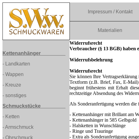
Impressum / Kontakt
Materialien
Widerrufsrecht
Verbraucher (§ 13 BGB) haben ei
Kettenanhänger
Widerrufsbelehrung
-
Landkarten
Widerrufsrecht
-
Wappen
Sie können Ihre Vertragserklärun
Textform (z.B. Brief, Fax, E-Mail
-
Kreuze
beginnt frühestens mit Erhalt die
rechtzeitige Absendung des Widerru
-
sonstiges
Als Sonderanfertigung werden die 
Schmuckstücke
- Kettenanhänger mit Brillant am 
-
Ketten
- Kettenanhänger in 585 Gelbgold
- Halsketten in Wunschlänge
- Armschmuck
- Ringe und Trauringe
- Extra als Sonderanfertigung aus
- Ohrschmuck