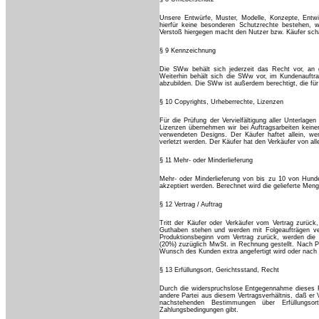
Unsere Entwürfe, Muster, Modelle, Konzepte, Entwi
hierfür keine besonderen Schutzrechte bestehen,
Verstoß hiergegen macht den Nutzer bzw. Käufer scha
§ 9 Kennzeichnung
Die SWw behält sich jederzeit das Recht vor, an g
Weiterhin behält sich die SWw vor, im Kundenauftr
abzubilden. Die SWw ist außerdem berechtigt, die für 
§ 10 Copyrights, Urheberrechte, Lizenzen
Für die Prüfung der Vervielfältigung aller Unterlage
Lizenzen übernehmen wir bei Auftragsarbeiten kein
verwendeten Designs. Der Käufer haftet allein, we
verletzt werden. Der Käufer hat den Verkäufer von all
§ 11 Mehr- oder Minderlieferung
Mehr- oder Minderlieferung von bis zu 10 von Hun
akzeptiert werden. Berechnet wird die gelieferte Meng
§ 12 Vertrag / Auftrag
Tritt der Käufer oder Verkäufer vom Vertrag zurück
Guthaben stehen und werden mit Folgeaufträgen ver
Produktionsbeginn vom Vertrag zurück, werden die
(20%) zuzüglich MwSt. in Rechnung gestellt. Nach P
Wunsch des Kunden extra angefertigt wird oder nach 
§ 13 Erfüllungsort, Gerichtsstand, Recht
Durch die widerspruchslose Entgegennahme dieses Fo
andere Partei aus diesem Vertragsverhältnis, daß er
nachstehenden Bestimmungen über Erfüllungso
Zahlungsbedingungen gibt.