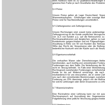
Beim Aufdruck kann es zu Qualitätsschwankungen 
gewünschten Farbe je nach Grundfarbe des Produkte
§ 4 Preise
Unsere Preise gelten ab Lager Deutschland. Soweit
Wareneinkaufspreis - Erhöhungen oder sonstige Mehr
Preise sind für Nachbestellungen unverbindlich.
§ 5 Zahlungsweise und Zahlungsverzug
Unsere Rechnungen sind, soweit keine anderweitige R
Zahlungsverzug ist der Kunde verpflichtet Verzugszi
von 11,5 von hundert p.a. auf die Nettosumme zu 
Rechtsanwaltskosten und dergleichen, gehen zu Las
Kundenkonto gutgeschrieben und mit Folgeaufträgen 
Anzahlung in Höhe von 50 von Hundert des Nettoauf
SWw das Recht der Vorauskasse oder die Stellung 
bedenklicher Auskunft wird der Käufer auch als Neuku
§ 6 Eigentumsvorbehalt
Die verkauften Waren oder Dienstleistungen bleib
herrührenden, auch künftig erst entstehenden Forderu
Forderungen aus dem Saldo. Die Veräußerung der War
nicht im Verzug befindet. Im Falle einer Weiterleitun
Rechtsgrund zustehenden Forderungen sicherheitsha
Kunde ist bis auf Widerruf ermächtigt, die nac
treuhänderisch für uns einzuziehen, als er seiner Z
uns nach den vorstehenden Bestimmungen zustehenden
Forderung um 25% übersteigt, jedoch mit der Maßna
für solche Lieferungen oder deren Ersatzwerte zu erfol
§ 7 Warenrücknahme
Eine Rücknahme einer Lieferung kann nur mit ausd
Rechtsanspruch auf Auszahlung des Gegenwertes b
Folgelieferung ohne jedliche Verzinsung gutgeschriebe
§ 8 Urheberschutz