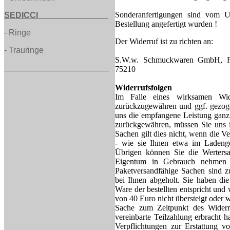
Sonderanfertigungen sind vom Um
SEDICCI
Bestellung angefertigt wurden !
-
Ringe
Der Widerruf ist zu richten an:
-
Trauringe
S.W.w. Schmuckwaren GmbH, Fr
75210
Widerrufsfolgen
Im Falle eines wirksamen Wide
zurückzugewähren und ggf. gezog
uns die empfangene Leistung ganz 
zurückgewähren, müssen Sie uns in
Sachen gilt dies nicht, wenn die V
- wie sie Ihnen etwa im Ladenge
Übrigen können Sie die Wertersa
Eigentum in Gebrauch nehmen un
Paketversandfähige Sachen sind 
bei Ihnen abgeholt. Sie haben di
Ware der bestellten entspricht un
von 40 Euro nicht übersteigt oder 
Sache zum Zeitpunkt des Widerru
vereinbarte Teilzahlung erbracht h
Verpflichtungen zur Erstattung 