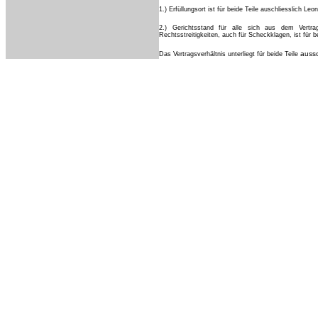
1.) Erfüllungsort ist für beide Teile auschliesslich Leo
2.) Gerichtsstand für alle sich aus dem Vertr
Rechtsstreitigkeiten, auch für Scheckklagen, ist für b
aussc
Das Vertragsverhältnis unterliegt für beide Teile