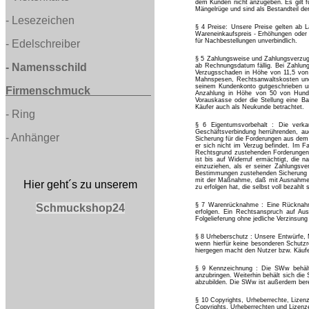
dem Kunden nicht anzugeben. Es gilt fü
Mängelrüge und sind als Bestandteil d
-
Lesezeichen
§ 4 Preise: Unsere Preise gelten ab L
Wareneinkaufspreis - Erhöhungen oder s
für Nachbestellungen unverbindlich.
- Edelschreiber
§ 5 Zahlungsweise und Zahlungsverzug 
-
Namensschild
ab Rechnungsdatum fällig. Bei Zahlung
Verzugsschaden in Höhe von 11,5 von 
Mahnspesen, Rechtsanwaltskosten und
seinem Kundenkonto gutgeschrieben und
Firmenschmuck
Anzahlung in Höhe von 50 von Hunde
Vorauskasse oder die Stellung eine Ba
Käufer auch als Neukunde betrachtet.
-
Ring
§ 6 Eigentumsvorbehalt : Die verka
Geschäftsverbindung herrührenden, auc
-
Anhänger
Sicherung für die Forderungen aus dem
er sich nicht im Verzug befindet. Im Fa
Rechtsgrund zustehenden Forderungen
ist bis auf Widerruf ermächtigt, die
einzuziehen, als er seiner Zahlungsv
Bestimmungen zustehenden Sicherung in
mit der Maßnahme, daß mit Ausnahme de
Hier geht´s zu unserem
zu erfolgen hat, die selbst voll bezahlt 
§ 7 Warenrücknahme : Eine Rücknahme
Schmuckshop24
erfolgen. Ein Rechtsanspruch auf Aus
Folgelieferung ohne jedliche Verzinsung
§ 8 Urheberschutz : Unsere Entwürfe, M
wenn hierfür keine besonderen Schutz
hiergegen macht den Nutzer bzw. Käufer
§ 9 Kennzeichnung : Die SWw behält 
anzubringen. Weiterhin behält sich di
abzubilden. Die SWw ist außerdem berech
§ 10 Copyrights, Urheberrechte, Lizenze
Copyrights, Urheberrechten und Lizenz