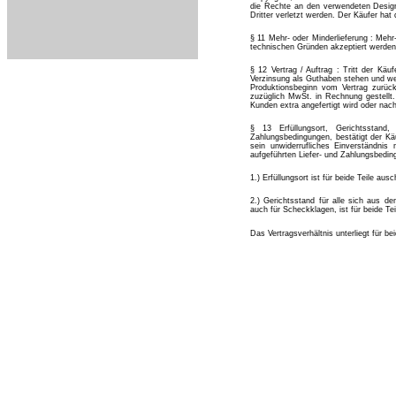
die Rechte an den verwendeten Designs
Dritter verletzt werden. Der Käufer hat
§ 11 Mehr- oder Minderlieferung : Meh
technischen Gründen akzeptiert werden.
§ 12 Vertrag / Auftrag : Tritt der Kä
Verzinsung als Guthaben stehen und wer
Produktionsbeginn vom Vertrag zurüc
zuzüglich MwSt. in Rechnung gestellt
Kunden extra angefertigt wird oder nac
§ 13 Erfüllungsort, Gerichtsstan
Zahlungsbedingungen, bestätigt der Kä
sein unwiderrufliches Einverständni
aufgeführten Liefer- und Zahlungsbedin
1.) Erfüllungsort ist für beide Teile aus
2.) Gerichtsstand für alle sich aus d
auch für Scheckklagen, ist für beide Te
Das Vertragsverhältnis unterliegt für bei