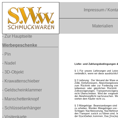
Impressum / Konta
Materialien
-
Zur Hauptseite
Werbegeschenke
-
Pin
-
Nadel
Liefer- und Zahlungsbedingungen 
§ 1 Für unsere Lieferungen und Leis
-
3D-Objekt
verbindlich, wenn wir diese ausdrücklich
-
Krawattenschieber
§ 2 Lieferung : Der Versand der Ware e
Zölle, Einfuhrsteuern, Abwicklungskost
zum Rücktritt oder zur Forderung von
teilweisen oder gänzlichen Rücktrit
-
Geldscheinklammer
Zollverzögerungen, Transportverzöger
nicht Überschreiten. Wird der vorgeseh
der Abnehmerpflicht nachzusuchen. We
-
Manschettenknopf
stehen dem Käufer nicht zu.
§ 3 Mängelrüge: Beanstandungen sind 
- Schlüsselanhänger
zu erheben. Werden Mängelrügen von u
Schlagen Nachbesserung, Nachlieferung
den Transport zurück zu führen sind, 
- Visitenkarte
der Druckfarben kommen. Das Drucker