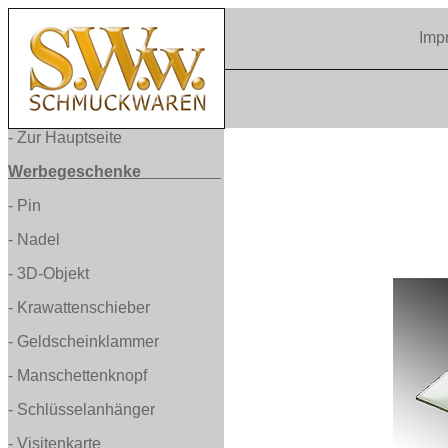
Imp
-
Zur Hauptseite
Werbegeschenke
-
Pin
-
Nadel
-
3D-Objekt
-
Krawattenschieber
-
Geldscheinklammer
-
Manschettenknopf
- Schlüsselanhänger
- Visitenkarte