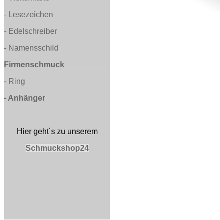
-
Lesezeichen
- Edelschreiber
-
Namensschild
Firmenschmuck
-
Ring
-
Anhänger
Hier geht´s zu unserem
Schmuckshop24